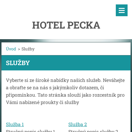
HOTEL PECKA
Úvod
>
Služby
SLUŽBY
Vyberte si ze široké nabídky našich služeb. Neváhejte
a obraťte se na nás s jakýmkoliv dotazem, či
připomínkou. Tato stránka slouží jako rozcestník pro
Vámi nabízené proukty či služby
Služba 1
Služba 2
Stručný popis služby 1
Stručný popis služby 2