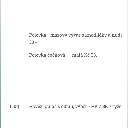
Polévka - masový vývar s knedlíčky a nudl
33,-
Polévka čočková
m
alá Kč 33,-
150g
Hovězí guláš s cibulí, výběr - HK / BK / rýže /