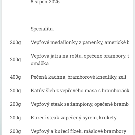
8.srpen 2026
Specialita:
200g
Vepřové medailonky z panenky, americké br
Vepřová játra na roštu, opečené brambory, ta
200g
omáčka
400g
Pečená kachna, bramborové knedlíky, zelí
200g
Katův šleh z vepřového masa s bramboráčky
200g
Vepřový steak se žampiony, opečené brambor
200g
Kuřecí steak zapečený sýrem, krokety
200g
Vepřový a kuřecí řízek, máslové brambory